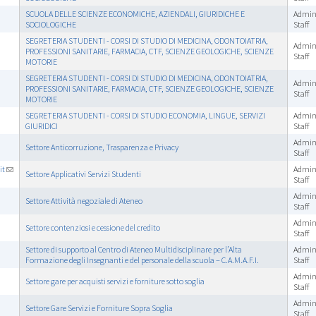
SCUOLA DELLE SCIENZE ECONOMICHE, AZIENDALI, GIURIDICHE E
Admini
SOCIOLOGICHE
Staff
SEGRETERIA STUDENTI - CORSI DI STUDIO DI MEDICINA, ODONTOIATRIA,
Admini
PROFESSIONI SANITARIE, FARMACIA, CTF, SCIENZE GEOLOGICHE, SCIENZE
Staff
MOTORIE
SEGRETERIA STUDENTI - CORSI DI STUDIO DI MEDICINA, ODONTOIATRIA,
Admini
PROFESSIONI SANITARIE, FARMACIA, CTF, SCIENZE GEOLOGICHE, SCIENZE
Staff
MOTORIE
SEGRETERIA STUDENTI - CORSI DI STUDIO ECONOMIA, LINGUE, SERVIZI
Admini
GIURIDICI
Staff
Admini
Settore Anticorruzione, Trasparenza e Privacy
Staff
it
Admini
Settore Applicativi Servizi Studenti
Staff
Admini
Settore Attività negoziale di Ateneo
Staff
Admini
Settore contenziosi e cessione del credito
Staff
Settore di supporto al Centro di Ateneo Multidisciplinare per l’Alta
Admini
Formazione degli Insegnanti e del personale della scuola – C.A.M.A.F.I.
Staff
Admini
Settore gare per acquisti servizi e forniture sotto soglia
Staff
Admini
Settore Gare Servizi e Forniture Sopra Soglia
Staff