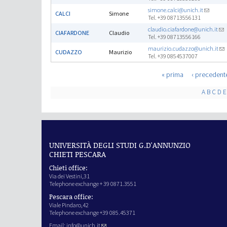
simone.calci@unich.it
CALCI
Simone
Tel. +39 08713556131
claudio.ciafardone@unich.it
CIAFARDONE
Claudio
Tel. +39 08713556166
maurizio.cudazzo@unich.it
CUDAZZO
Maurizio
Tel. +39 0854537007
Pages
« prima
‹ precedent
A
B
C
D
E
UNIVERSITÀ DEGLI STUDI G.D'ANNUNZIO
CHIETI PESCARA
Chieti office:
Via dei Vestini,31
Telephone exchange + 39 0871.3551
Pescara office:
Viale Pindaro,42
Telephone exchange +39 085.45371
Email:
info@unich.it