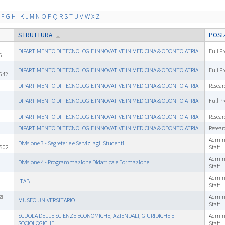
F
G
H
I
K
L
M
N
O
P
Q
R
S
T
U
V
W
X
Z
STRUTTURA
POSI
DIPARTIMENTO DI TECNOLOGIE INNOVATIVE IN MEDICINA & ODONTOIATRIA
Full Pr
5
DIPARTIMENTO DI TECNOLOGIE INNOVATIVE IN MEDICINA & ODONTOIATRIA
Full Pr
642
DIPARTIMENTO DI TECNOLOGIE INNOVATIVE IN MEDICINA & ODONTOIATRIA
Resear
DIPARTIMENTO DI TECNOLOGIE INNOVATIVE IN MEDICINA & ODONTOIATRIA
Full Pr
DIPARTIMENTO DI TECNOLOGIE INNOVATIVE IN MEDICINA & ODONTOIATRIA
Resear
DIPARTIMENTO DI TECNOLOGIE INNOVATIVE IN MEDICINA & ODONTOIATRIA
Resear
Admini
Divisione 3 - Segreterie e Servizi agli Studenti
5502
Staff
Admini
Divisione 4 - Programmazione Didattica e Formazione
Staff
Admini
ITAB
Staff
Admini
MUSEO UNIVERSITARIO
Staff
SCUOLA DELLE SCIENZE ECONOMICHE, AZIENDALI, GIURIDICHE E
Admini
SOCIOLOGICHE
Staff