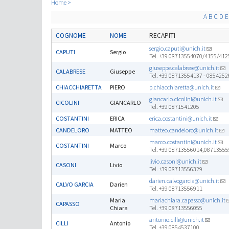
Home
A
B
C
D
E
COGNOME
NOME
RECAPITI
sergio.caputi@unich.it
CAPUTI
Sergio
Tel. +39 08713554070/4155/412
giuseppe.calabrese@unich.it
CALABRESE
Giuseppe
Tel. +39 08713554137 - 0854252
CHIACCHIARETTA
PIERO
p.chiacchiaretta@unich.it
giancarlo.cicolini@unich.it
CICOLINI
GIANCARLO
Tel. +39 0871541205
COSTANTINI
ERICA
erica.costantini@unich.it
CANDELORO
MATTEO
matteo.candeloro@unich.it
marco.costantini@unich.it
COSTANTINI
Marco
Tel. +39 08713556014,0871355
livio.casoni@unich.it
CASONI
Livio
Tel. +39 08713556329
darien.calvogarcia@unich.it
CALVO GARCIA
Darien
Tel. +39 08713556911
Maria
mariachiara.capasso@unich.it
CAPASSO
Chiara
Tel. +39 08713556055
antonio.cilli@unich.it
CILLI
Antonio
Tel. +39 0854537100