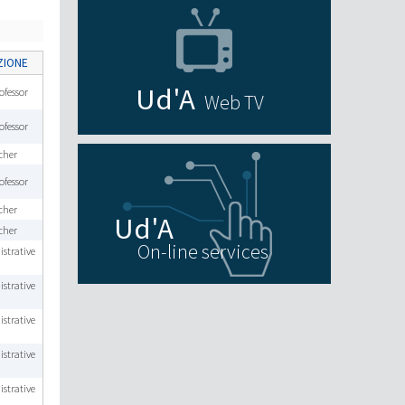
ZIONE
ofessor
Web TV
ofessor
cher
ofessor
cher
cher
On-line services
strative
strative
strative
strative
strative