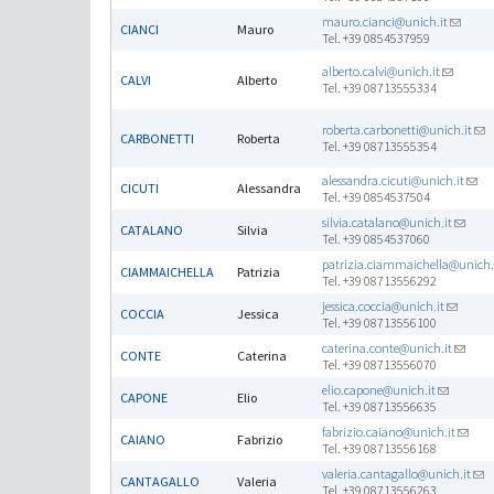
mauro.cianci@unich.it
CIANCI
Mauro
Tel. +39 0854537959
alberto.calvi@unich.it
CALVI
Alberto
Tel. +39 08713555334
roberta.carbonetti@unich.it
CARBONETTI
Roberta
Tel. +39 08713555354
alessandra.cicuti@unich.it
CICUTI
Alessandra
Tel. +39 0854537504
silvia.catalano@unich.it
CATALANO
Silvia
Tel. +39 0854537060
patrizia.ciammaichella@unich.
CIAMMAICHELLA
Patrizia
Tel. +39 08713556292
jessica.coccia@unich.it
COCCIA
Jessica
Tel. +39 08713556100
caterina.conte@unich.it
CONTE
Caterina
Tel. +39 08713556070
elio.capone@unich.it
CAPONE
Elio
Tel. +39 08713556635
fabrizio.caiano@unich.it
CAIANO
Fabrizio
Tel. +39 08713556168
valeria.cantagallo@unich.it
CANTAGALLO
Valeria
Tel. +39 08713556263