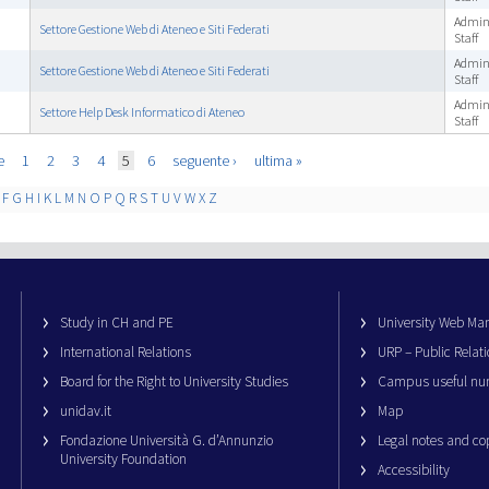
Admini
Settore Gestione Web di Ateneo e Siti Federati
Staff
Admini
Settore Gestione Web di Ateneo e Siti Federati
Staff
Admini
Settore Help Desk Informatico di Ateneo
Staff
e
1
2
3
4
5
6
seguente ›
ultima »
F
G
H
I
K
L
M
N
O
P
Q
R
S
T
U
V
W
X
Z
Study in CH and PE
University Web M
International Relations
URP – Public Relati
Board for the Right to University Studies
Campus useful nu
unidav.it
Map
Fondazione Università G. d’Annunzio
Legal notes and co
University Foundation
Accessibility