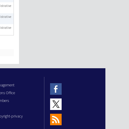
strative
strative
strative
anagement
ons Office
mbers
pyright-privacy