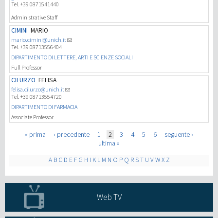
Tel. +39 0871541440
Administrative Staff
CIMINI
MARIO
mario.cimini@unich.it
Tel. +39 08713556404
DIPARTIMENTO DI LETTERE, ARTI E SCIENZE SOCIALI
Full Professor
CILURZO
FELISA
felisa.cilurzo@unich.it
Tel. +39 08713554720
DIPARTIMENTO DI FARMACIA
Associate Professor
Pages
« prima
‹ precedente
1
2
3
4
5
6
seguente ›
ultima »
A
B
C
D
E
F
G
H
I
K
L
M
N
O
P
Q
R
S
T
U
V
W
X
Z
Web TV