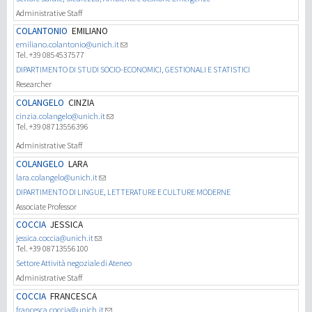
Administrative Staff
COLANTONIO
EMILIANO
emiliano.colantonio@unich.it
Tel. +39 0854537577
DIPARTIMENTO DI STUDI SOCIO-ECONOMICI, GESTIONALI E STATISTICI
Researcher
COLANGELO
CINZIA
cinzia.colangelo@unich.it
Tel. +39 08713556396
Administrative Staff
COLANGELO
LARA
lara.colangelo@unich.it
DIPARTIMENTO DI LINGUE, LETTERATURE E CULTURE MODERNE
Associate Professor
COCCIA
JESSICA
jessica.coccia@unich.it
Tel. +39 08713556100
Settore Attività negoziale di Ateneo
Administrative Staff
COCCIA
FRANCESCA
francesca.coccia@unich.it