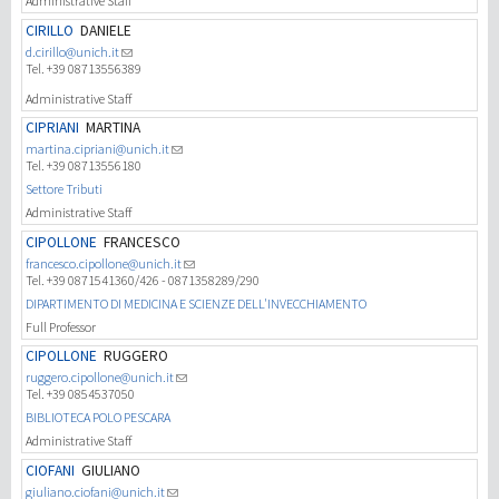
Administrative Staff
CIRILLO
DANIELE
d.cirillo@unich.it
Tel. +39 08713556389
Administrative Staff
CIPRIANI
MARTINA
martina.cipriani@unich.it
Tel. +39 08713556180
Settore Tributi
Administrative Staff
CIPOLLONE
FRANCESCO
francesco.cipollone@unich.it
Tel. +39 0871541360/426 - 0871358289/290
DIPARTIMENTO DI MEDICINA E SCIENZE DELL'INVECCHIAMENTO
Full Professor
CIPOLLONE
RUGGERO
ruggero.cipollone@unich.it
Tel. +39 0854537050
BIBLIOTECA POLO PESCARA
Administrative Staff
CIOFANI
GIULIANO
giuliano.ciofani@unich.it