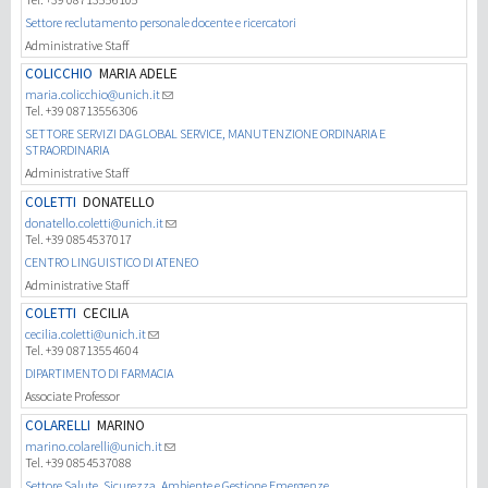
Settore reclutamento personale docente e ricercatori
Administrative Staff
COLICCHIO
MARIA ADELE
maria.colicchio@unich.it
Tel. +39 08713556306
SETTORE SERVIZI DA GLOBAL SERVICE, MANUTENZIONE ORDINARIA E
STRAORDINARIA
Administrative Staff
COLETTI
DONATELLO
donatello.coletti@unich.it
Tel. +39 0854537017
CENTRO LINGUISTICO DI ATENEO
Administrative Staff
COLETTI
CECILIA
cecilia.coletti@unich.it
Tel. +39 08713554604
DIPARTIMENTO DI FARMACIA
Associate Professor
COLARELLI
MARINO
marino.colarelli@unich.it
Tel. +39 0854537088
Settore Salute, Sicurezza, Ambiente e Gestione Emergenze