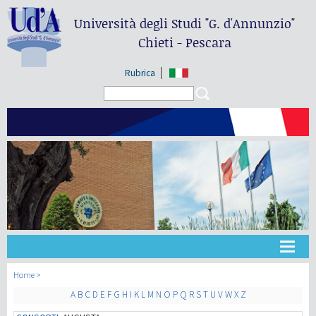
Università degli Studi
"G. d'Annunzio"
Chieti - Pescara
Rubrica
Search form
Search
Université
Home
A
B
C
D
E
F
G
H
I
K
L
M
N
O
P
Q
R
S
T
U
V
W
X
Z
Didactique