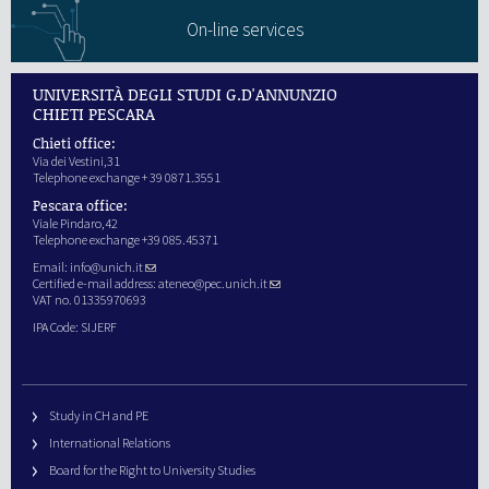
On-line services
UNIVERSITÀ DEGLI STUDI G.D'ANNUNZIO
CHIETI PESCARA
Chieti office:
Via dei Vestini,31
Telephone exchange + 39 0871.3551
Pescara office:
Viale Pindaro,42
Telephone exchange +39 085.45371
Email:
info@unich.it
Certified e-mail address:
ateneo@pec.unich.it
VAT no. 01335970693
IPA Code: SIJERF
Study in CH and PE
International Relations
Board for the Right to University Studies