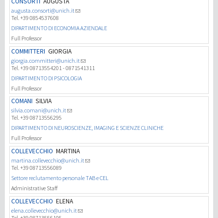
CONSORTI
AUGUSTA
augusta.consorti@unich.it
Tel. +39 0854537608
Recherche
DIPARTIMENTO DI ECONOMIA AZIENDALE
Full Professor
III Mission
COMMITTERI
GIORGIA
giorgia.committeri@unich.it
Tel. +39 08713554201 - 0871541311
DIPARTIMENTO DI PSICOLOGIA
Full Professor
COMANI
SILVIA
silvia.comani@unich.it
Tel. +39 08713556295
DIPARTIMENTO DI NEUROSCIENZE, IMAGING E SCIENZE CLINICHE
Full Professor
COLLEVECCHIO
MARTINA
martina.collevecchio@unich.it
Tel. +39 08713556089
Settore reclutamento personale TAB e CEL
Administrative Staff
COLLEVECCHIO
ELENA
elena.collevecchio@unich.it
Tel. +39 08713556105