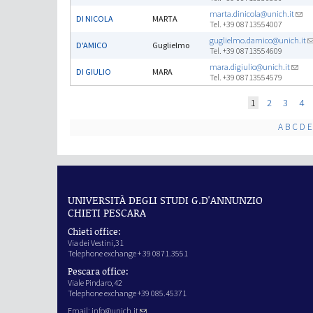
marta.dinicola@unich.it
DI NICOLA
MARTA
Tel. +39 08713554007
guglielmo.damico@unich.it
D'AMICO
Guglielmo
Tel. +39 08713554609
mara.digiulio@unich.it
DI GIULIO
MARA
Tel. +39 08713554579
Pages
1
2
3
4
A
B
C
D
E
UNIVERSITÀ DEGLI STUDI G.D'ANNUNZIO
CHIETI PESCARA
Chieti office:
Via dei Vestini,31
Telephone exchange + 39 0871.3551
Pescara office:
Viale Pindaro,42
Telephone exchange +39 085.45371
Email:
info@unich.it