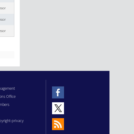
essor
essor
essor
anagement
ons Office
mbers
pyright-privacy