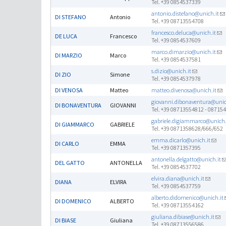
Tel. +39 0854537339
antonio.distefano@unich.it
DI STEFANO
Antonio
Tel. +39 08713554708
francesco.deluca@unich.it
DE LUCA
Francesco
Tel. +39 0854537609
marco.dimarzio@unich.it
DI MARZIO
Marco
Tel. +39 0854537581
s.dizio@unich.it
DI ZIO
Simone
Tel. +39 0854537978
DI VENOSA
Matteo
matteo.divenosa@unich.it
giovanni.dibonaventura@unic
DI BONAVENTURA
GIOVANNI
Tel. +39 08713554812 - 08715
gabriele.digiammarco@unich.
DI GIAMMARCO
GABRIELE
Tel. +39 0871358628/666/652
emma.dicarlo@unich.it
DI CARLO
EMMA
Tel. +39 0871357395
antonella.delgatto@unich.it
DEL GATTO
ANTONELLA
Tel. +39 0854537702
elvira.diana@unich.it
DIANA
ELVIRA
Tel. +39 0854537759
alberto.didomenico@unich.it
DI DOMENICO
ALBERTO
Tel. +39 08713554162
giuliana.dibiase@unich.it
DI BIASE
Giuliana
Tel. +39 08713556586