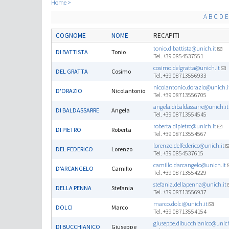
Home
A
B
C
D
E
COGNOME
NOME
RECAPITI
tonio.dibattista@unich.it
DI BATTISTA
Tonio
Tel. +39 0854537551
cosimo.delgratta@unich.it
DEL GRATTA
Cosimo
Tel. +39 08713556933
nicolantonio.dorazio@unich.i
D'ORAZIO
Nicolantonio
Tel. +39 08713556705
angela.dibaldassarre@unich.it
DI BALDASSARRE
Angela
Tel. +39 08713554545
roberta.dipietro@unich.it
DI PIETRO
Roberta
Tel. +39 08713554567
lorenzo.delfederico@unich.it
DEL FEDERICO
Lorenzo
Tel. +39 0854537615
camillo.darcangelo@unich.it
D'ARCANGELO
Camillo
Tel. +39 08713554229
stefania.dellapenna@unich.it
DELLA PENNA
Stefania
Tel. +39 08713556937
marco.dolci@unich.it
DOLCI
Marco
Tel. +39 08713554154
giuseppe.dibucchianico@unich
DI BUCCHIANICO
Giuseppe