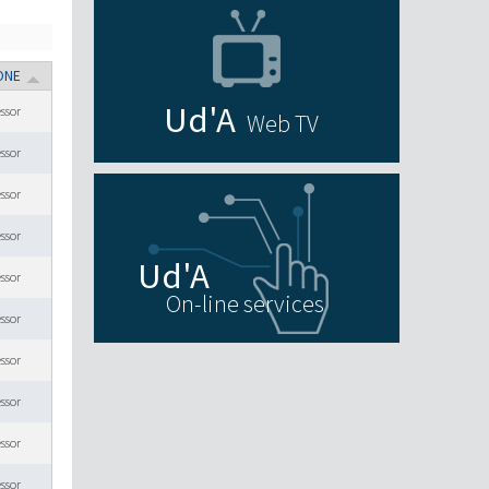
ONE
essor
Web TV
essor
essor
essor
essor
On-line services
essor
essor
essor
essor
essor