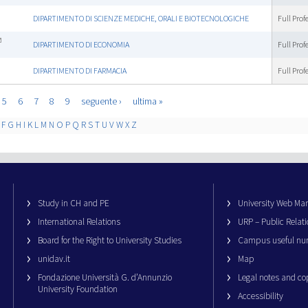
DIPARTIMENTO DI SCIENZE MEDICHE, ORALI E BIOTECNOLOGICHE
Full Prof
DIPARTIMENTO DI ECONOMIA
Full Prof
DIPARTIMENTO DI FARMACIA
Full Prof
5
6
7
8
9
seguente ›
ultima »
F
G
H
I
K
L
M
N
O
P
Q
R
S
T
U
V
W
X
Z
Study in CH and PE
University Web M
International Relations
URP – Public Relati
Board for the Right to University Studies
Campus useful nu
unidav.it
Map
Fondazione Università G. d’Annunzio
Legal notes and co
University Foundation
Accessibility