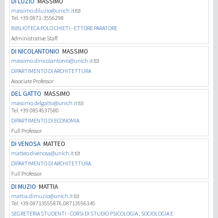
DI LUZIO
MASSIMO
massimo.diluzio@unich.it
Tel. +39 0871-3556298
Recherche
BIBLIOTECA POLO CHIETI - ETTORE PARATORE
Administrative Staff
III Mission
DI NICOLANTONIO
MASSIMO
massimo.dinicolantonio@unich.it
DIPARTIMENTO DI ARCHITETTURA
Associate Professor
DEL GATTO
MASSIMO
massimo.delgatto@unich.it
Tel. +39 0854537580
DIPARTIMENTO DI ECONOMIA
Full Professor
DI VENOSA
MATTEO
matteo.divenosa@unich.it
DIPARTIMENTO DI ARCHITETTURA
Full Professor
DI MUZIO
MATTIA
mattia.dimuzio@unich.it
Tel. +39 08713555876,08713556345
SEGRETERIA STUDENTI - CORSI DI STUDIO PSICOLOGIA , SOCIOLOGIA E