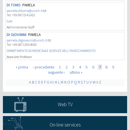
DI TOMO
PAMELA
pamela.ditomo@unich.it
Tel. +39 0871541432
Cast
Administrative Staff
DI GIOVANNI
PAMELA
pamela.digiovanni@unich.it
Tel. +39 08713554005
DIPARTIMENTO DI MEDICINA E SCIENZE DELL'INVECCHIAMENTO
Associate Professor
Pages
« prima
‹ precedente
1
2
3
4
5
6
7
8
9
seguente ›
ultima »
A
B
C
D
E
F
G
H
I
K
L
M
N
O
P
Q
R
S
T
U
V
W
X
Z
Web TV
On-line services