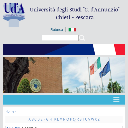
Università degli Studi
"G. d'Annunzio"
Chieti - Pescara
Rubrica
Search form
Search
Université
Home
A
B
C
D
E
F
G
H
I
K
L
M
N
O
P
Q
R
S
T
U
V
W
X
Z
Didactique