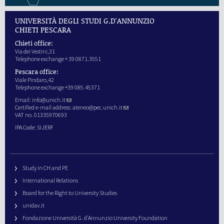
UNIVERSITÀ DEGLI STUDI G.D'ANNUNZIO
CHIETI PESCARA
Chieti office:
Via dei Vestini,31
Telephone exchange + 39 0871.3551
Pescara office:
Viale Pindaro,42
Telephone exchange +39 085.45371
Email:
info@unich.it
Certified e-mail address:
ateneo@pec.unich.it
VAT no. 01335970693
IPA Code: SIJERF
Study in CH and PE
International Relations
Board for the Right to University Studies
unidav.it
Fondazione Università G. d’Annunzio University Foundation