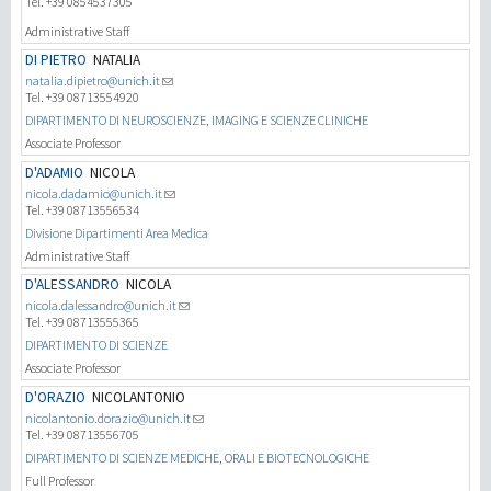
Tel. +39 0854537305
Administrative Staff
DI PIETRO
NATALIA
natalia.dipietro@unich.it
Tel. +39 08713554920
DIPARTIMENTO DI NEUROSCIENZE, IMAGING E SCIENZE CLINICHE
Associate Professor
D'ADAMIO
NICOLA
nicola.dadamio@unich.it
Tel. +39 08713556534
Divisione Dipartimenti Area Medica
Administrative Staff
D'ALESSANDRO
NICOLA
nicola.dalessandro@unich.it
Tel. +39 08713555365
DIPARTIMENTO DI SCIENZE
Associate Professor
D'ORAZIO
NICOLANTONIO
nicolantonio.dorazio@unich.it
Tel. +39 08713556705
DIPARTIMENTO DI SCIENZE MEDICHE, ORALI E BIOTECNOLOGICHE
Full Professor