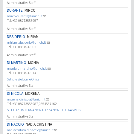
Administrative Staff
DURANTE
MIRCO
mirco.durante@unich.it
Tel. +39 08713556957
Administrative Staff
DESIDERIO
MIRIAM
miriam.desiderio@unich.it
Tel. +39 0854537962
Administrative Staff
DI MARTINO
MONIA
monia.dimartino@unich.it
Tel. +39 0854537914
Settore Welcome Office
Administrative Staff
DI NICOLA
MORENA
morena.dinicola@unich.it
Tel. +39 08713553987,0854537462
SETTORE INTERNAZIONALIZZAZIONE ED ERASMUS
Administrative Staff
DI NACCIO
NADIA CRISTINA
nadiacristina.dinaccio@unich.it