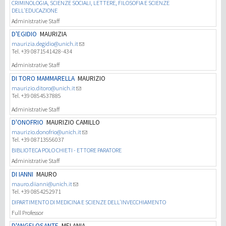
CRIMINOLOGIA, SCIENZE SOCIALI, LETTERE, FILOSOFIA E SCIENZE
DELL'EDUCAZIONE
Administrative Staff
D'EGIDIO
MAURIZIA
maurizia.degidio@unich.it
Tel. +39 0871541428-434
Administrative Staff
DI TORO MAMMARELLA
MAURIZIO
maurizio.ditoro@unich.it
Tel. +39 0854537885
Administrative Staff
D'ONOFRIO
MAURIZIO CAMILLO
maurizio.donofrio@unich.it
Tel. +39 08713556037
BIBLIOTECA POLO CHIETI - ETTORE PARATORE
Administrative Staff
DI IANNI
MAURO
mauro.diianni@unich.it
Tel. +39 0854252971
DIPARTIMENTO DI MEDICINA E SCIENZE DELL'INVECCHIAMENTO
Full Professor
D'ANGELOSANTE
MELANIA