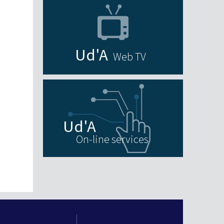
Web TV
On-line services