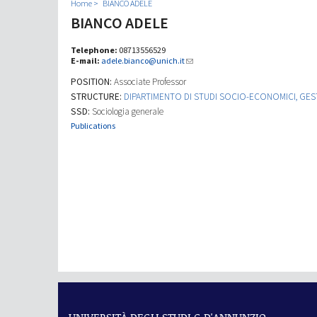
Home
BIANCO ADELE
BIANCO ADELE
Telephone:
08713556529
E-mail:
adele.bianco@unich.it
POSITION:
Associate Professor
STRUCTURE:
DIPARTIMENTO DI STUDI SOCIO-ECONOMICI, GESTI
SSD:
Sociologia generale
Publications