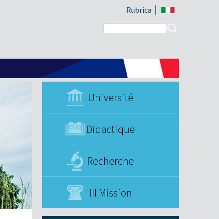
Rubrica
Search form
Search
Université
Didactique
Recherche
III Mission