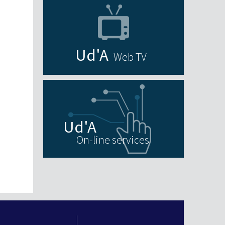
Web TV
On-line services