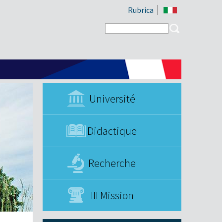
Rubrica
Search form
Search
Université
Didactique
Recherche
III Mission