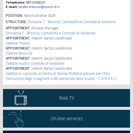
Telephone:
08713556227
E-mail:
lorella.mercuri@unich.it
Recherche
POSITION:
Administrative Staff
STRUCTURE:
Divisione 7 - Bilancio, Contabilità e Controllo di Gestione
APPOINTMENT:
Division Manager
III Mission
(
Divisione 7 - Bilancio, Contabilità e Controllo di Gestione
)
APPOINTMENT:
Interim Sector coordinator
(
Settore Tributi
)
APPOINTMENT:
Interim Sector coordinator
(
Settore Bilancio
)
APPOINTMENT:
Interim Sector coordinator
(
Settore Audit e Controllo di Gestione
)
APPOINTMENT:
Interim Sector coordinator
(
Settore di supporto al Centro di Ateneo Multidisciplinare per l’Alta
Formazione degli Insegnanti e del personale della scuola – C.A.M.A.F.I.
)
Web TV
On-line services