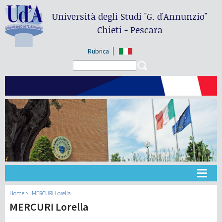
Università degli Studi
"G. d'Annunzio"
Chieti - Pescara
Rubrica
Search form
Search
Université
Home
MERCURI Lorella
MERCURI Lorella
Didactique