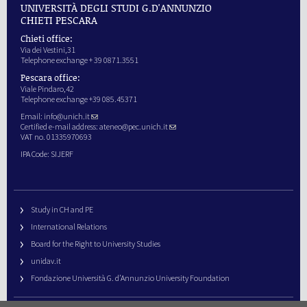
UNIVERSITÀ DEGLI STUDI G.D'ANNUNZIO
CHIETI PESCARA
Chieti office:
Via dei Vestini,31
Telephone exchange + 39 0871.3551
Pescara office:
Viale Pindaro,42
Telephone exchange +39 085.45371
Email:
info@unich.it
Certified e-mail address:
ateneo@pec.unich.it
VAT no. 01335970693
IPA Code: SIJERF
Study in CH and PE
International Relations
Board for the Right to University Studies
unidav.it
Fondazione Università G. d’Annunzio University Foundation