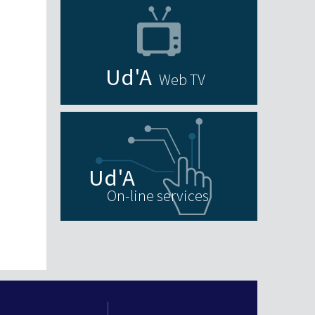
Web TV
On-line services