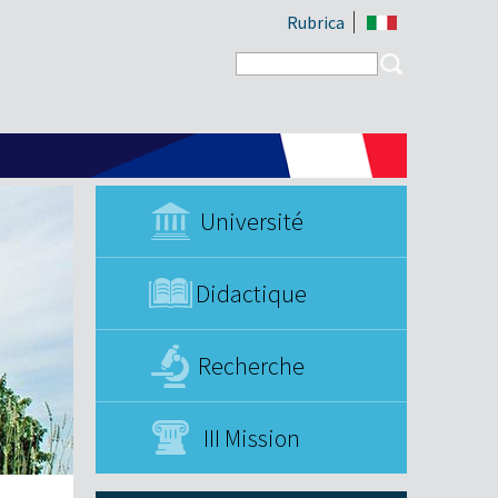
Rubrica
Search form
Search
Université
Didactique
Recherche
III Mission