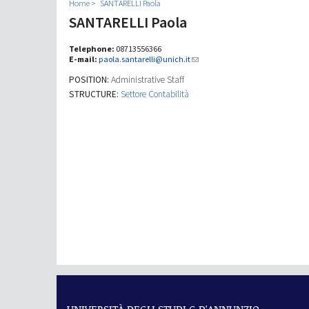
Home
SANTARELLI Paola
SANTARELLI Paola
Telephone:
08713556366
E-mail:
paola.santarelli@unich.it
POSITION:
Administrative Staff
STRUCTURE:
Settore Contabilità