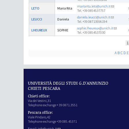
mariarita.leto@unich.it
LETO
Maria Rita
Tel. +39 0854537757
daniela.leucci@unich.it
LEUCCI
Daniela
Tel. +39 08713556194
sophie.lheureux@unich.it
LHEUREUX
SOPHIE
Tel. +39 0854537030
Pages
1
A
B
C
D
E
UNIVERSITÀ DEGLI STUDI G.D'ANNUNZIO
CHIETI PESCARA
Chieti office:
Via dei Vestini,31
Telephone exchange + 39 0871.3551
Pescara office:
Viale Pindaro,42
Telephone exchange +39 085.45371
Email:
info@unich.it