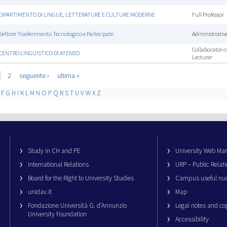
DIPARTIMENTO DI LINGUE, LETTERATURE E CULTURE MODERNE
Full Professor
Settore Trasferimento Tecnologico e Partecipate
Administrative
Collaborator o
CENTRO LINGUISTICO DI ATENEO
Lecturer
2
seguente ›
ultima »
F
G
H
I
K
L
M
N
O
P
Q
R
S
T
U
V
W
X
Z
Study in CH and PE
University Web M
International Relations
URP – Public Relati
Board for the Right to University Studies
Campus useful nu
unidav.it
Map
Fondazione Università G. d’Annunzio
Legal notes and co
University Foundation
Accessibility