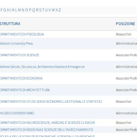
F
G
H
I
K
L
M
N
O
P
Q
R
S
T
U
V
W
X
Z
STRUTTURA
POSIZIONE
DIPARTIMENTO DI PSICOLOGIA
Researcher
Settore University Press
Administrative
DIPARTIMENTO DI SCIENZE
Associate Profe
Settore Salute, Sicurezza, Ambiente e Gestione Emergenze
Administrative
DIPARTIMENTO DI ECONOMIA
Associate Profe
DIPARTIMENTO DI ARCHITETTURA
Associate Profe
DIPARTIMENTO DI STUDI SOCIO-ECONOMICI, GESTIONALI E STATISTICI
Researcher
MUSEO UNIVERSITARIO
Administrative
DIPARTIMENTO DI NEUROSCIENZE, IMAGING E SCIENZE CLINICHE
Researcher
DIPARTIMENTO DI MEDICINA E SCIENZE DELL'INVECCHIAMENTO
Associate Profe
SCUOLA DELLE SCIENZE ECONOMICHE, AZIENDALI, GIURIDICHE E