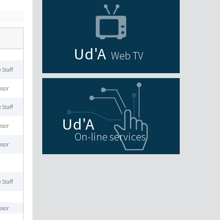
Web TV
 Staff
ssor
 Staff
ssor
On-line services
ssor
 Staff
ssor