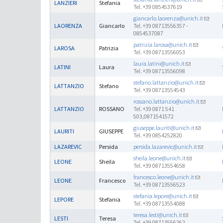
LANZIERI
Stefania
Tel. +39 0854537619
giancarlo.laorenza@unich.it
LAORENZA
Giancarlo
Tel. +39 08713556357 -
0854537087
patrizia.larosa@unich.it
LAROSA
Patrizia
Tel. +39 08713556053
laura.latini@unich.it
LATINI
Laura
Tel. +39 08713556098
stefano.lattanzio@unich.it
LATTANZIO
Stefano
Tel. +39 08713554543
rossano.lattanzio@unich.it
LATTANZIO
ROSSANO
Tel. +39 0871 541
503,0871541572
giuseppe.lauriti@unich.it
LAURITI
GIUSEPPE
Tel. +39 0854252820
LAZAREVIC
Persida
persida.lazarevic@unich.it
sheila.leone@unich.it
LEONE
Sheila
Tel. +39 08713554658
francesco.leone@unich.it
LEONE
Francesco
Tel. +39 08713556523
stefania.lepore@unich.it
LEPORE
Stefania
Tel. +39 08713554088
teresa.lesti@unich.it
LESTI
Teresa
Tel. +39 08713556262