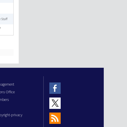
 Staff
r
anagement
ons Office
mbers
pyright-privacy