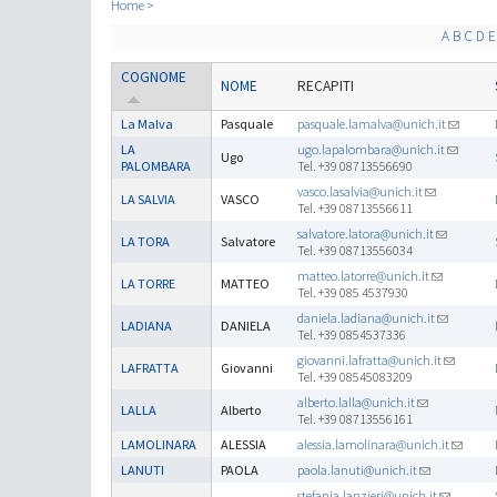
Home
A
B
C
D
E
COGNOME
NOME
RECAPITI
La Malva
Pasquale
pasquale.lamalva@unich.it
LA
ugo.lapalombara@unich.it
Ugo
PALOMBARA
Tel. +39 08713556690
vasco.lasalvia@unich.it
LA SALVIA
VASCO
Tel. +39 08713556611
salvatore.latora@unich.it
LA TORA
Salvatore
Tel. +39 08713556034
matteo.latorre@unich.it
LA TORRE
MATTEO
Tel. +39 085 4537930
daniela.ladiana@unich.it
LADIANA
DANIELA
Tel. +39 0854537336
giovanni.lafratta@unich.it
LAFRATTA
Giovanni
Tel. +39 08545083209
alberto.lalla@unich.it
LALLA
Alberto
Tel. +39 08713556161
LAMOLINARA
ALESSIA
alessia.lamolinara@unich.it
LANUTI
PAOLA
paola.lanuti@unich.it
stefania.lanzieri@unich.it